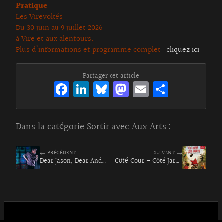
Pratique
Les Virevoltés
Du 30 juin au 9 juillet 2026
à Vire et aux alentours.
Plus d’informations et programme complet :
cliquez ici
Partager cet article
Fa
Li
Bl
M
E
Pa
ce
n
ue
as
m
rt
bo
ke
sk
to
ai
ag
Dans la catégorie
Sortir avec Aux Arts
:
o
dI
y
d
l
er
k
n
o
← PRÉCÉDENT
SUIVANT →
Dear Jason, Dear Andrew
n
Côté Cour – Côté Jardin à Bernay