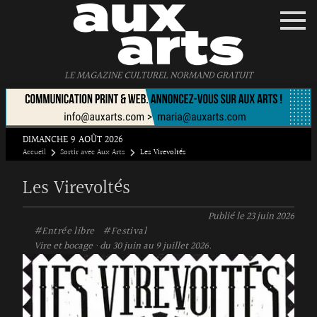
Panneau de gestion des cookies
LE MAGAZINE CULTUREL NORMAND GRATUIT
DIMANCHE 9 AOÛT 2026
Accueil
Sortir avec Aux Arts
Les Virevoltés
Les Virevoltés
Publié le
23 juin 2026
#Entrée libre
#Festival
Vire et bocage · du 30 juin au 9 juillet 2026.