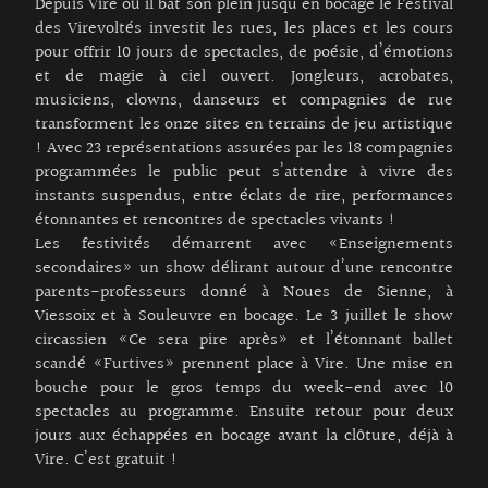
Depuis Vire où il bat son plein jusqu’en bocage le Festival
des Virevoltés investit les rues, les places et les cours
pour offrir 10 jours de spectacles, de poésie, d’émotions
et de magie à ciel ouvert. Jongleurs, acrobates,
musiciens, clowns, danseurs et compagnies de rue
transforment les onze sites en terrains de jeu artistique
! Avec 23 représentations assurées par les 18 compagnies
programmées le public peut s’attendre à vivre des
instants suspendus, entre éclats de rire, performances
étonnantes et rencontres de spectacles vivants !
Les festivités démarrent avec «Enseignements
secondaires» un show délirant autour d’une rencontre
parents-professeurs donné à Noues de Sienne, à
Viessoix et à Souleuvre en bocage. Le 3 juillet le show
circassien «Ce sera pire après» et l’étonnant ballet
scandé «Furtives» prennent place à Vire. Une mise en
bouche pour le gros temps du week-end avec 10
spectacles au programme. Ensuite retour pour deux
jours aux échappées en bocage avant la clôture, déjà à
Vire. C’est gratuit !