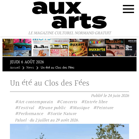
Panneau de gestion des cookies
LE MAGAZINE CULTUREL NORMAND GRATUIT
JEUDI 6 AOÛT 2026
Accueil
News
Un été au Clos des Fées
Un été au Clos des Fées
Publié le
24 juin 2026
#Art contemporain
#Concerts
#Entrée libre
#Festival
#Jeune public
#Musique
#Peinture
#Performance
#Sortie Nature
Paluel · du 2 juillet au 29 août 2026.