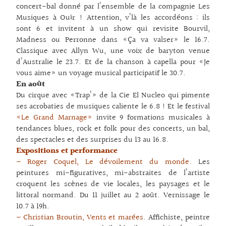
concert-bal donné par l’ensemble de la compagnie Les
Musiques à Ouïr ! Attention, v’là les accordéons : ils
sont 6 et invitent à un show qui revisite Bourvil,
Madness ou Perronne dans «Ça va valser» le 16.7.
Classique avec Allyn Wu, une voix de baryton venue
d’Australie le 23.7. Et de la chanson à capella pour «Je
vous aime» un voyage musical participatif le 30.7.
En août
Du cirque avec «Trap’» de la Cie El Nucleo qui pimente
ses acrobaties de musiques caliente le 6.8 ! Et le festival
«Le Grand Marnage»
invite 9 formations musicales à
tendances blues, rock et folk pour des concerts, un bal,
des spectacles et des surprises du 13 au 16.8.
Expositions et performance
– Roger Coquel, Le dévoilement du monde.
Les
peintures mi-figuratives, mi-abstraites de l’artiste
croquent les scènes de vie locales, les paysages et le
littoral normand. Du 11 juillet au 2 août. Vernissage le
10.7 à 19h.
– Christian Broutin, Vents et marées.
Affichiste, peintre