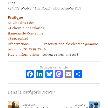
Fées…
Crédits photos : Luc Boegly Photographe 2013
Pratique
Le Clos des Fées
24 chemin des falaises
Hameau de Conteville
76450 Paluel
Réservations : reservations.closdesfees@mairie-
paluel.fr /02 35 99 25 46
Plus d’informations :
suivez ce lien, merci !
Partager cet article
Fa
Li
Bl
M
E
Pa
ce
n
ue
as
m
rt
bo
ke
sk
to
ai
ag
Dans la catégorie
News
:
o
dI
y
d
l
er
k
n
o
← PRÉCÉDENT
SUIVANT →