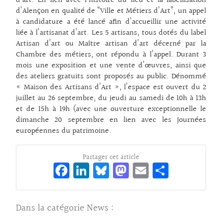
d’art. En lien avec l’histoire du lieu et la labellisation
d’Alençon en qualité de “Ville et Métiers d’Art”, un appel
à candidature a été lancé afin d’accueillir une activité
liée à l’artisanat d’art. Les 5 artisans, tous dotés du label
Artisan d’art ou Maître artisan d’art décerné par la
Chambre des métiers, ont répondu à l’appel. Durant 3
mois une exposition et une vente d’œuvres, ainsi que
des ateliers gratuits sont proposés au public. Dénommé
« Maison des Artisans d’Art », l’espace est ouvert du 2
juillet au 26 septembre, du jeudi au samedi de 10h à 13h
et de 15h à 19h (avec une ouverture exceptionnelle le
dimanche 20 septembre en lien avec les Journées
européennes du patrimoine.
Partager cet article
Fa
Li
Bl
M
E
Pa
ce
n
ue
as
m
rt
bo
ke
sk
to
ai
ag
Dans la catégorie
News
:
o
dI
y
d
l
er