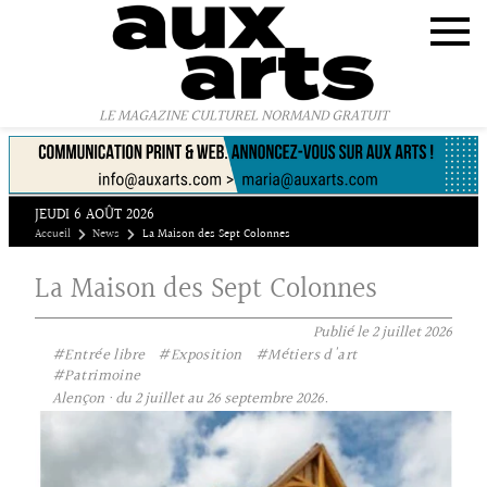
Panneau de gestion des cookies
LE MAGAZINE CULTUREL NORMAND GRATUIT
JEUDI 6 AOÛT 2026
Accueil
News
La Maison des Sept Colonnes
La Maison des Sept Colonnes
Publié le
2 juillet 2026
#Entrée libre
#Exposition
#Métiers d'art
#Patrimoine
Alençon · du 2 juillet au 26 septembre 2026.