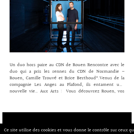
Un duo hors paire au CDN de Rouen Rencontre avec le
duo qui a pris les rennes du CDN de Normandie –
Rouen, Camille Trouvé et Brice Berthoud*.Venus de la
compagnie Les Anges au Plafond, ils entament une
nouvelle vie… Aux Arts : Vous découvrez Rouen, vos
impressions ?Camille Trouvé : Arriver dans une ville
c’est comme entrer sur une scène de théâtre. Il y a le
décor, ici l’architecture et la Seine, ça dégage des
choses. On perçoit les habitants, leur diversité. Nos
échanges avec le tissu culturel sont riches et il est
Ce site utilise des cookies et vous donne le contrôle sur ceux q
Contact
À Propos d’Aux Arts
évident que l’on va travailler avec l’Opéra, le Rive