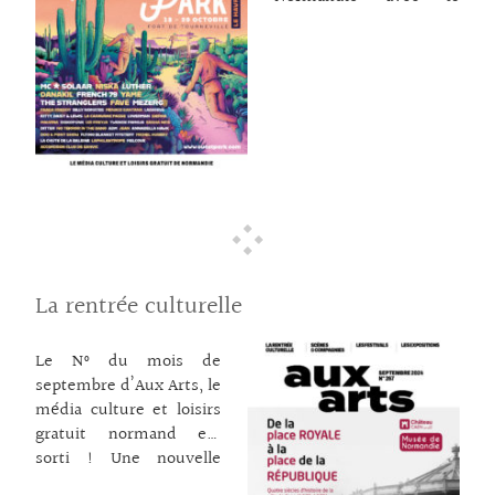
festival le plus à l’ouest
cirque : les Nuits du
de l’ouest Ouest Park
cirque et leurs créations
qui revient pour 3 jours
… lire la suite →
envahir de musiques le
Fort de Tourneville au
Havre. Au verso du mag
: Fêno, le festival de la
Normandie, la griffe
régionale s’expose à
Caen pour une
cinquième édition ! Ces
deux rendez-vous
La rentrée culturelle
incontournables de
l’automne se déroulent
Le N° du mois de
du 18 au 20 octobre.
septembre d’Aux Arts, le
Dans vos rubriques : La
média culture et loisirs
rentrée culturelle : on
gratuit normand est
poursuit la tournée des
sorti ! Une nouvelle
salles en région. Dans
formule pour le mensuel
l’Orne la Scène