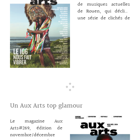
de musiques actuelles
de l’œil au théâtre. – Le
de Rouen, qui décline
Millénaire de Caen est
une série de clichés de
lancé : et il démarre
l’artiste photographe
avec le printemps pour
pour sa saison graphique
un
… lire la suite →
2024/2025. Avec dans le
salle un programme de
concerts à tomber pour
ces deux mois à venir !
Et « à la der » :
Déviations #2, le festival
de créations insolites du
Volcan, un temps fort
dédié aux dramaturgies
contemporaines qui
Un Aux Arts top glamour
s’annonce avec de bien
beaux récits… Scènes et
Le magazine Aux
Compagnies – Les
Arts#269, édition de
spectacles en tournée :
novembre/décembre
ivresse livresque c’est