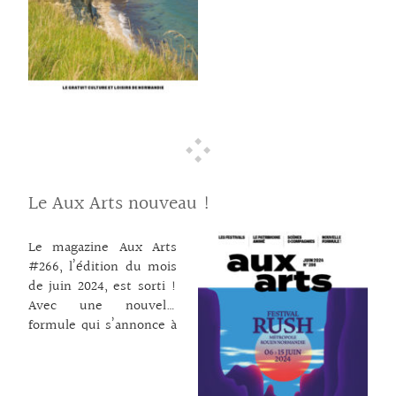
pour s’adresser aux
visiteurs étrangers –
l’ouvrage est bilingue
anglais/français –
comme aux estivants de
passage ou locaux il
propose un road-trip
dans nos territoires. Au
cœur du journal le riche
cahier dédié à l’actualité
des arts plastiques
Le Aux Arts nouveau !
référence une bonne
centaine d’expositions à
Le magazine Aux Arts
explorer au fil des beaux
#266, l’édition du mois
jours dans les cinq
de juin 2024, est sorti !
départements
Avec une nouvelle
normands. Et dans les
formule qui s’annonce à
pages d’agenda des
la Une. La Une : c’est le
rendez-vous phares
festival RUSH, porté par
pour sortir sont
la Smac – Scène de
référencés : temps forts,