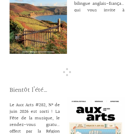
bilingue anglais-français
qui vous invite à
parcourir la région en
juillet-août pour
découvrir nos
territoires. Culture,
nature et patrimoine se
conjuguent au fil de la
belle saison et le
magazine s’en fait le
guide. Les terres
normandes passent au
vert à l’image du
Bientôt l’été…
possible jardin,
thématique du festival
Normandie
Le Aux Arts #282, N° de
Impressionniste. L’été
juin 2026 est sorti ! La
normand est ponctué de
Fête de la musique, le
festivals (+ de 100 sont
rendez-vous gratuit
répertoriés dans nos
offert par la Région