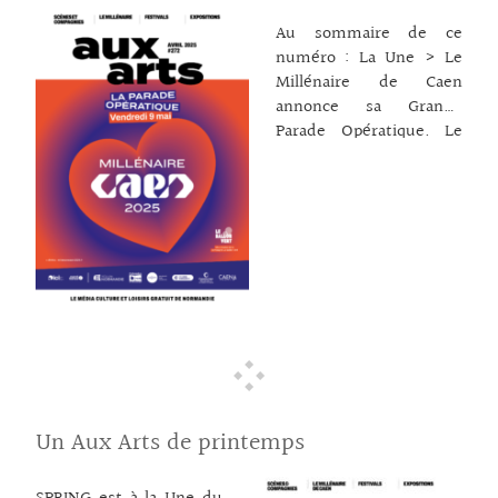
une création pour En
Au sommaire de ce
mai, Paie ta tournée
numéro : La Une > Le
normande! et la prog.
Millénaire de Caen
d’En Quête de Justice
annonce sa Grande
(et de soin). – Sur la
Parade Opératique. Le
route
… lire la suite →
festival SPRING > Il se
déploie en Normandie
jusqu’au 16 avril avec ses
belles propositions de
nouveau cirque. Focus
sur un spectacle donné à
Caen : La Conférence
des oiseaux. Une
adaptation somptueuse
d’une farce persane !
Scènes & Compagnies >
3 spectacles en tournées
Un Aux Arts de printemps
régionales : Dark was
the night / Niagara 3000