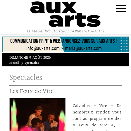
Panneau de gestion des cookies
LE MAGAZINE CULTUREL NORMAND GRATUIT
DIMANCHE 9 AOÛT 2026
Accueil
Spectacles
Spectacles
Les Feux de Vire
Calvados – Vire – De
nombreux rendez-vous
sont au programme des
« Feux de Vire », le