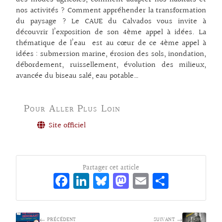
nos activités ? Comment appréhender la transformation
du paysage ? Le CAUE du Calvados vous invite à
découvrir l’exposition de son 4ème appel à idées. La
thématique de l’eau est au cœur de ce 4ème appel à
idées : submersion marine, érosion des sols, inondation,
débordement, ruissellement, évolution des milieux,
avancée du biseau salé, eau potable…
Pour Aller Plus Loin
Site officiel
Partager cet article
Fa
Li
Bl
M
E
Pa
ce
n
ue
as
m
rt
bo
ke
sk
to
ai
ag
← PRÉCÉDENT
SUIVANT →