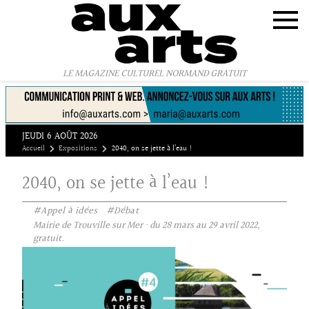
Panneau de gestion des cookies
LE MAGAZINE CULTUREL NORMAND GRATUIT
JEUDI 6 AOÛT 2026
Accueil
Expositions
2040, on se jette à l’eau !
2040, on se jette à l’eau !
#Appel à idées
#Débat
Mairie de Trouville sur Mer · du 28 mars au 29 avril 2022,
gratuit.