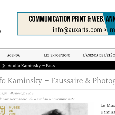
AGENDA
LES EXPOSITIONS
L’AGENDA DE L’ÉTÉ 2
Adolfo Kaminsky – Faussaire & Photographie
fo Kaminsky – Faussaire & Photo
age
#Photographe
e Vire Normandie · du 6 avril au 6 novembre 2022.
Le Mus
Kamins