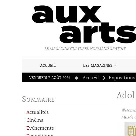
Panneau de gestion des cookies
LE MAGAZINE CULTUREL NORMAND GRATUIT
ACCUEIL
LES MAGAZINES
Accueil
Expositions
VENDREDI 7 AOÛT 2026
Adol
Sommaire
#Homm
Actualités
Musée d
Cinéma
Evénements