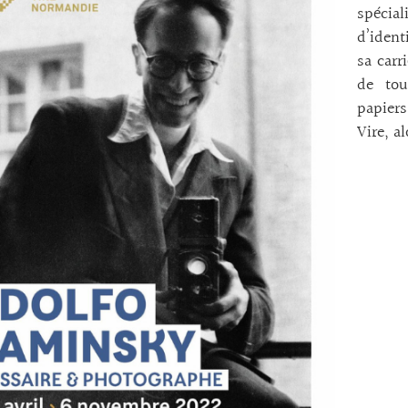
spécia
d’iden
sa carr
de tou
papiers
Vire, a