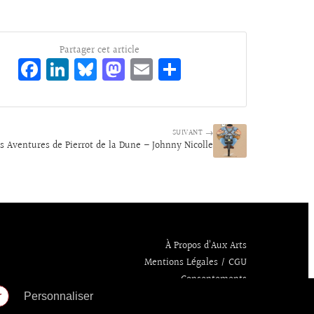
Partager cet article
Fa
Li
Bl
M
E
Pa
ce
n
ue
as
m
rt
bo
ke
sk
to
ai
ag
o
dI
y
d
l
er
SUIVANT →
s Aventures de Pierrot de la Dune – Johnny Nicolle
k
n
o
n
À Propos d’Aux Arts
Mentions Légales / CGU
Consentements
r
Personnaliser
Politique de confidentialité