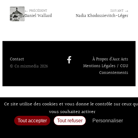
bo
ke
sk
to
ai
ag
← PRÉCÉDENT
o
dI
y
d
l
er
SUIVANT →
Daniel Wallard
Nadia Khodossievitch-Léger
k
n
o
n
Contact
À Propos d’Aux Arts
Mentions Légales / CGU
© Co.mixmedia 2026
Consentements
Ce site utilise des cookies et vous donne le contrôle sur ceux q
vous souhaitez activer
Tout accepter
Tout refuser
Personnaliser
Politique de confidentialité
Accueil
Agenda
Expos
Sortir