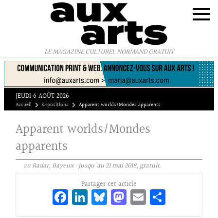
Panneau de gestion des cookies
LE MAGAZINE CULTUREL NORMAND GRATUIT
JEUDI 6 AOÛT 2026
Accueil
Expositions
Apparent worlds/Mondes apparents
Apparent worlds/Mondes
apparents
au Radar, Bayeux · jusqu'au 21 mai 2018, gratuit.
Partager cet article
Fa
Li
Bl
M
E
Pa
ce
n
ue
as
m
rt