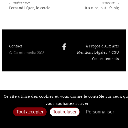
bo
ke
sk
to
ai
ag
← PRÉCÉDENT
SUIVANT →
o
dI
y
d
l
er
Fernand Léger, le cercle
It’s nice, but it’s big
k
n
o
n
Contact
À Propos d’Aux Arts
Mentions Légales / CGU
© Co.mixmedia 2026
Consentements
Ce site utilise des cookies et vous donne le contrôle sur ceux q
vous souhaitez activer
Tout accepter
Tout refuser
Personnaliser
Politique de confidentialité
Accueil
Agenda
Expos
Sortir