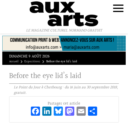
Panneau de gestion des cookies
LE MAGAZINE CULTUREL NORMAND GRATUIT
DIMANCHE 9 AOÛT 2026
Accueil
Expositions
Before the eye lid’s laid
Before the eye lid’s laid
Le Point du Jour à Cherbourg · du 16 juin au 30 septembre 2018,
gratuit.
Partager cet article
Fa
Li
Bl
M
E
Pa
ce
n
ue
as
m
rt