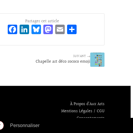
Partager cet article
Fa
Li
Bl
M
E
Pa
ce
n
ue
as
m
rt
bo
ke
sk
to
ai
ag
o
dI
y
d
l
er
SUIVANT →
Chapelle art déco rococo emoji
k
n
o
n
À Propos d’Aux Arts
Mentions Légales / CGU
Consentements
r
Personnaliser
Politique de confidentialité