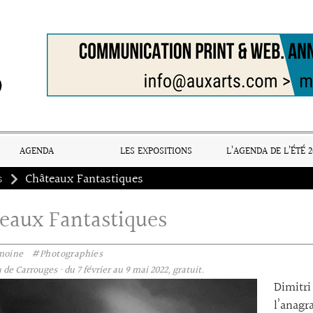
AGENDA
LES EXPOSITIONS
L’AGENDA DE L’ÉTÉ 2
s
Châteaux Fantastiques
eaux Fantastiques
moine
#Photographies
de Carrouges · du 7 février au 9 mai 2022, gratuit.
Dimitr
l’anag