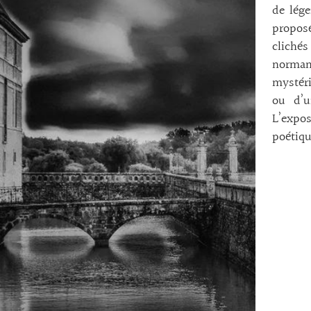
de lég
propos
cliché
normand
mystéri
ou d’u
L’expo
poétiqu