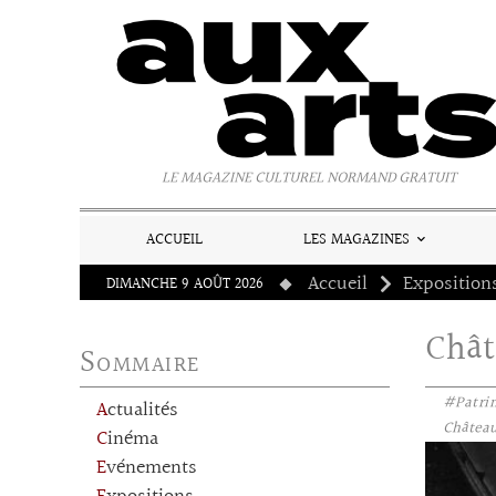
Panneau de gestion des cookies
LE MAGAZINE CULTUREL NORMAND GRATUIT
ACCUEIL
LES MAGAZINES
Accueil
Exposition
DIMANCHE 9 AOÛT 2026
Chât
Sommaire
#Patri
Actualités
Château 
Cinéma
Evénements