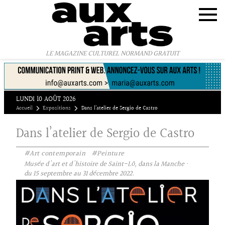
Panneau de gestion des cookies
LE MAGAZINE CULTUREL NORMAND GRATUIT
LUNDI 10 AOÛT 2026
Accueil
Expositions
Dans l’atelier de Sergio de Castro
Dans l’atelier de Sergio de Castro
#Art contemporain
#Peinture
Musée d'art et d'histoire de Saint-Lô, dans la Manche ·
du 15 septembre au 31 décembre 2022.