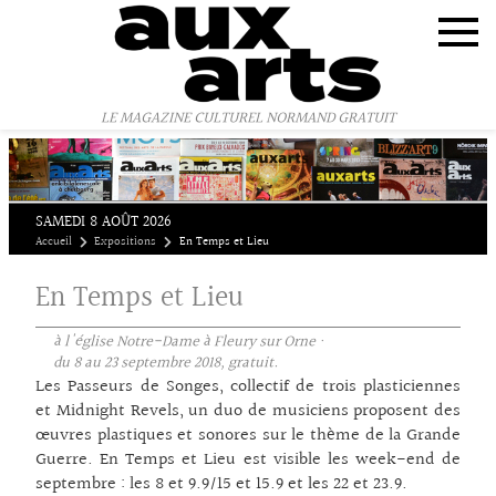
Panneau de gestion des cookies
LE MAGAZINE CULTUREL NORMAND GRATUIT
SAMEDI 8 AOÛT 2026
Accueil
Expositions
En Temps et Lieu
En Temps et Lieu
à l'église Notre-Dame à Fleury sur Orne ·
du 8 au 23 septembre 2018, gratuit.
Les Passeurs de Songes, collectif de trois plasticiennes
et Midnight Revels, un duo de musiciens proposent des
œuvres plastiques et sonores sur le thème de la Grande
Guerre. En Temps et Lieu est visible les week-end de
septembre : les 8 et 9.9/15 et 15.9 et les 22 et 23.9.