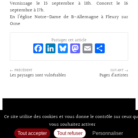
Vernissage le 15 septembre à 18h. Concert le 16
septembre à 17h.
En l’église Notre-Dame de B-Allemagne à Fleury sur
Orne
Partager cet article
Fa
Li
Bl
M
E
Pa
ce
n
ue
as
m
rt
bo
ke
sk
to
ai
ag
← PRÉCÉDENT
SUIVANT →
o
dI
y
d
l
er
Les paysages sont vulnérables
Pages d’artistes
k
n
o
n
Ce site utilise des cookies et vous donne le contrôle sur ceux q
Contact
À Propos d’Aux Arts
Mentions Légales / CGU
© Co.mixmedia 2026
vous souhaitez activer
Consentements
Tout accepter
Tout refuser
Personnaliser