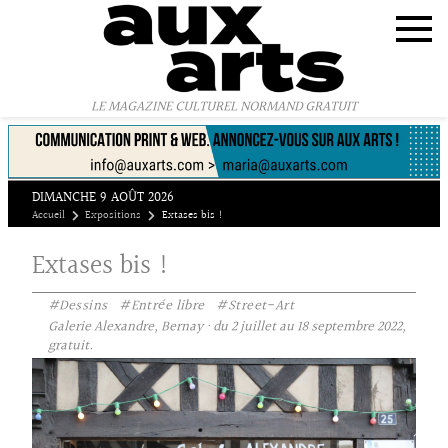
Panneau de gestion des cookies
LE MAGAZINE CULTUREL NORMAND GRATUIT
DIMANCHE 9 AOÛT 2026
Accueil
Expositions
Extases bis !
Extases bis !
#Dessins
#Entrée libre
#Street-Art
Galerie Alexandre, Bernay · du 2 juillet au 18 septembre 2022,
gratuit.