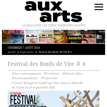
Panneau de gestion des cookies
LE MAGAZINE CULTUREL NORMAND GRATUIT
VENDREDI 7 AOÛT 2026
Accueil
Expositions
Festival des Bords de Vire # 4
Festival des Bords de Vire # 4
#Art contemporain
#Création
#Entrée libre
#Environnement
#Tourisme
à Tessy-Bocage et Condé sur Vire, dans La Manche ·
du 9 juin au 30 septembre 2018.