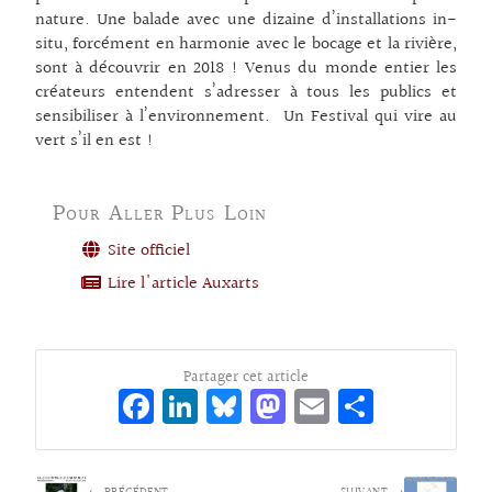
nature. Une balade avec une dizaine d’installations in-
situ, forcément en harmonie avec le bocage et la rivière,
sont à découvrir en 2018 ! Venus du monde entier les
créateurs entendent s’adresser à tous les publics et
sensibiliser à l’environnement. Un Festival qui vire au
vert s’il en est !
Pour Aller Plus Loin
Site officiel
Lire l'article Auxarts
Partager cet article
Fa
Li
Bl
M
E
Pa
ce
n
ue
as
m
rt
bo
ke
sk
to
ai
ag