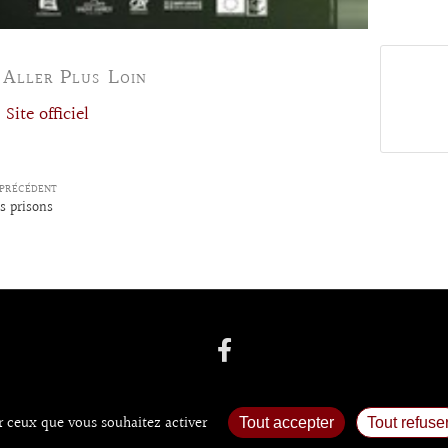
 Aller Plus Loin
Site officiel
PRÉCÉDENT
s prisons
ur ceux que vous souhaitez activer
Tout accepter
Tout refuse