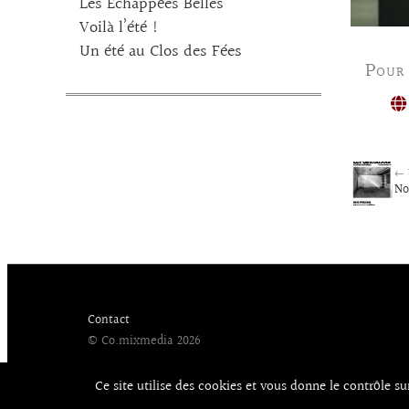
Les Echappées Belles
Voilà l’été !
Un été au Clos des Fées
Pour
← 
No
Contact
© Co.mixmedia 2026
Ce site utilise des cookies et vous donne le contrôle s