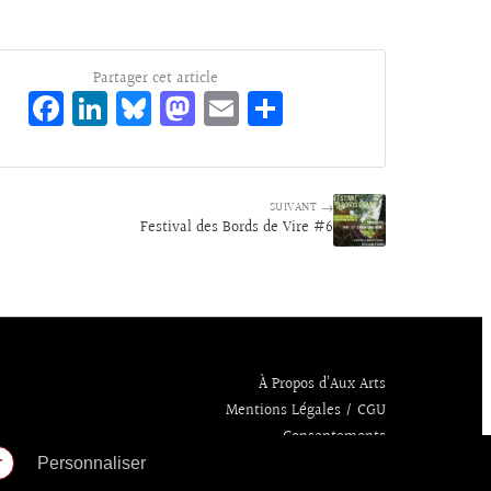
Partager cet article
Fa
Li
Bl
M
E
Pa
ce
n
ue
as
m
rt
bo
ke
sk
to
ai
ag
o
dI
y
d
l
er
SUIVANT →
Festival des Bords de Vire #6
k
n
o
n
À Propos d’Aux Arts
Mentions Légales / CGU
Consentements
r
Personnaliser
Politique de confidentialité