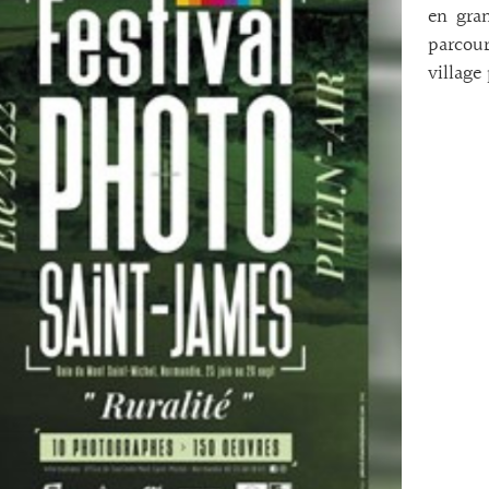
en gra
parcou
village