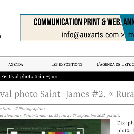
AGENDA
LES EXPOSITIONS
L’AGENDA DE L’ÉTÉ 2
Festival photo Saint-James #2. « Ruralité »
ival photo Saint-James #2. « Rura
 libre
#Photographies
 et alentours, Saint-James · du 25 juin au 29 septembre 2022, gratuit.
Dix ph
plutôt 