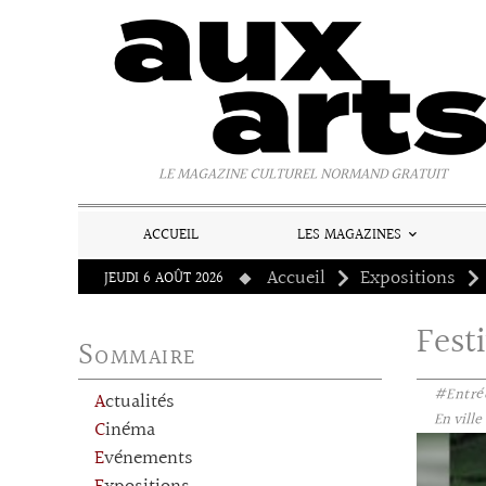
Panneau de gestion des cookies
LE MAGAZINE CULTUREL NORMAND GRATUIT
ACCUEIL
LES MAGAZINES
Accueil
Expositions
JEUDI 6 AOÛT 2026
Fest
Sommaire
#Entrée
Actualités
En ville
Cinéma
Evénements