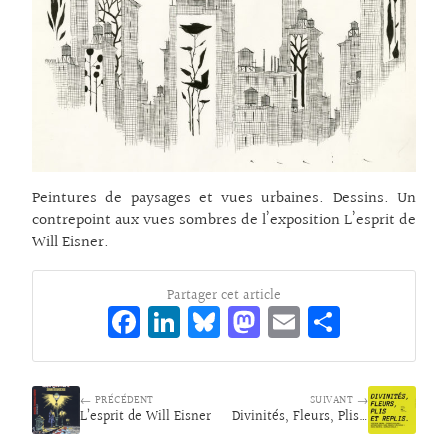
Peintures de paysages et vues urbaines. Dessins. Un
contrepoint aux vues sombres de l’exposition L’esprit de
Will Eisner.
Partager cet article
Fa
Li
Bl
M
E
Pa
ce
n
ue
as
m
rt
bo
ke
sk
to
ai
ag
← PRÉCÉDENT
o
dI
y
d
SUIVANT →
l
er
L’esprit de Will Eisner
Divinités, Fleurs, Plis et Replis