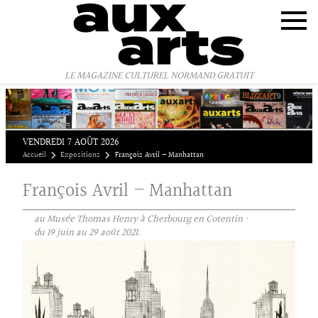
Panneau de gestion des cookies
LE MAGAZINE CULTUREL NORMAND GRATUIT
VENDREDI 7 AOÛT 2026
Accueil
Expositions
François Avril – Manhattan
François Avril – Manhattan
au Musée Thomas Henry à Cherbourg en Cotentin ·
du 19 juin au 29 août 2021.