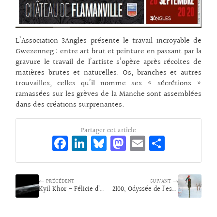
L’Association 3Angles présente le travail incroyable de
Gwezenneg : entre art brut et peinture en passant par la
gravure le travail de l’artiste s’opère après récoltes de
matières brutes et naturelles. Os, branches et autres
trouvailles, celles qu’il nomme ses « sécrétions »
ramassées sur les grèves de la Manche sont assemblées
dans des créations surprenantes.
Partager cet article
Fa
Li
Bl
M
E
Pa
ce
n
ue
as
m
rt
bo
ke
sk
to
ai
ag
← PRÉCÉDENT
o
dI
y
d
SUIVANT →
l
er
Kyil Khor – Félicie d’Estienne d’Orves
2100, Odyssée de l’estuaire
k
n
o