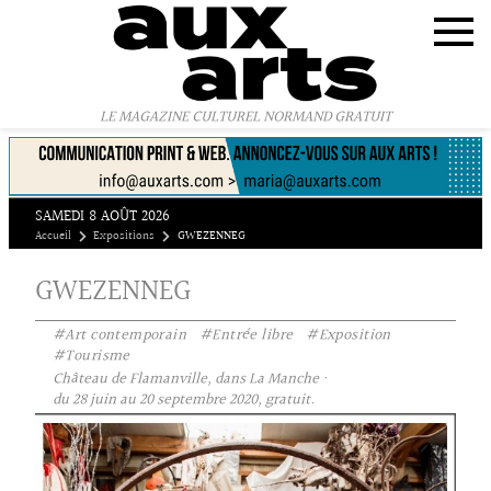
Panneau de gestion des cookies
LE MAGAZINE CULTUREL NORMAND GRATUIT
SAMEDI 8 AOÛT 2026
Accueil
Expositions
GWEZENNEG
GWEZENNEG
#Art contemporain
#Entrée libre
#Exposition
#Tourisme
Château de Flamanville, dans La Manche ·
du 28 juin au 20 septembre 2020, gratuit.