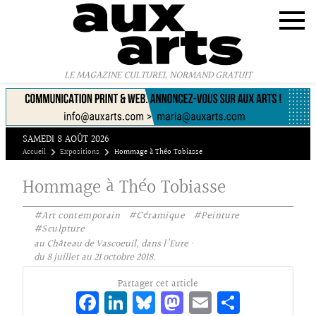
Panneau de gestion des cookies
LE MAGAZINE CULTUREL NORMAND GRATUIT
SAMEDI 8 AOÛT 2026
Accueil
Expositions
Hommage à Théo Tobiasse
Hommage à Théo Tobiasse
#Art contemporain
#Céramique
#Peinture
#Sculpture
au Château de Vascoeuil, dans l'Eure ·
du 8 juillet au 21 octobre 2018.
Partager cet article
Fa
Li
Bl
M
E
Pa