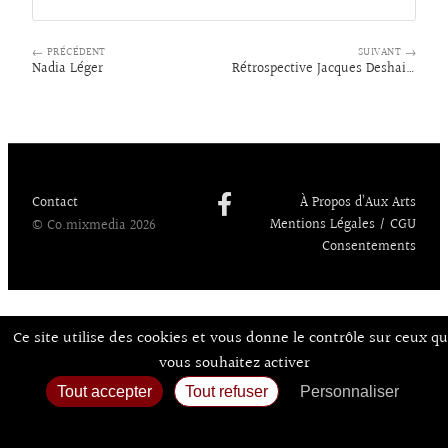
ce
n
ue
as
m
rt
bo
ke
sk
to
ai
ag
← PRÉCÉDENT
SUIVANT →
o
dI
y
d
l
er
Nadia Léger
Rétrospective Jacques Deshaies
k
n
o
n
Contact
À Propos d’Aux Arts
Mentions Légales / CGU
© Co.mixmedia 2026
Consentements
Ce site utilise des cookies et vous donne le contrôle sur ceux q
vous souhaitez activer
Tout accepter
Tout refuser
Personnaliser
Politique de confidentialité
Accueil
Agenda
Expos
Sortir