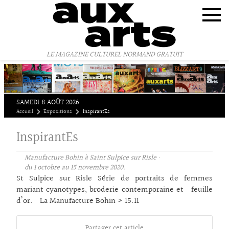
Panneau de gestion des cookies
LE MAGAZINE CULTUREL NORMAND GRATUIT
SAMEDI 8 AOÛT 2026
Accueil
Expositions
InspirantEs
InspirantEs
Manufacture Bohin à Saint Sulpice sur Risle ·
du 1 octobre au 15 novembre 2020.
St Sulpice sur Risle Série de portraits de femmes
mariant cyanotypes, broderie contemporaine et feuille
d’or. La Manufacture Bohin > 15.11
Partager cet article