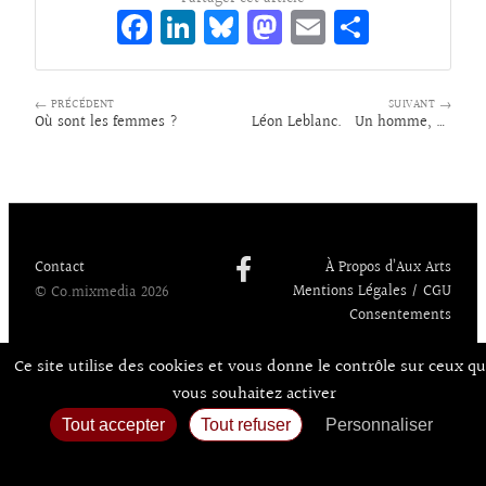
Fa
Li
Bl
M
E
Pa
ce
n
ue
as
m
rt
bo
ke
sk
to
ai
ag
← PRÉCÉDENT
SUIVANT →
o
dI
y
d
l
er
Où sont les femmes ?
Léon Leblanc. Un homme, un siècle
k
n
o
n
Contact
À Propos d’Aux Arts
Mentions Légales / CGU
© Co.mixmedia 2026
Consentements
Ce site utilise des cookies et vous donne le contrôle sur ceux q
vous souhaitez activer
Tout accepter
Tout refuser
Personnaliser
Politique de confidentialité
Accueil
Agenda
Expos
Sortir