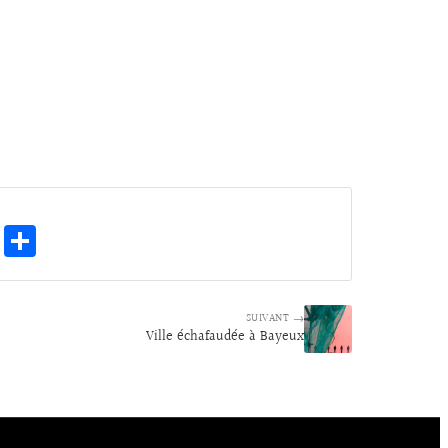
E
Pa
m
rt
ai
ag
SUIVANT →
l
er
Ville échafaudée à Bayeux