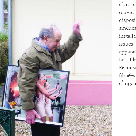
d’art 
œuvre p
dispo
améri
install
issues
apparai
Le fi
Recons
filmée
d’urgen