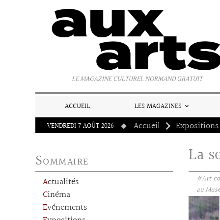
Panneau de gestion des cookies
LE MAGAZINE CULTUREL NORMAND GRATUIT
ACCUEIL
LES MAGAZINES
Accueil
Expositions
VENDREDI 7 AOÛT 2026
La s
Sommaire
#Art c
Actualités
au Musée
Cinéma
Evénements