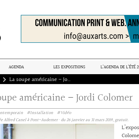
AGENDA
LES EXPOSITIONS
L’AGENDA DE L’ÉTÉ 2
La soupe américaine – Jordi Colomer
oupe américaine – Jordi Colomer
ontemporain
#Installation
#Vidéo
 Alfred Canel à Pont-Audemer · du 26 janvier au 31 mars 2019, gratuit.
L’expos
Colomer