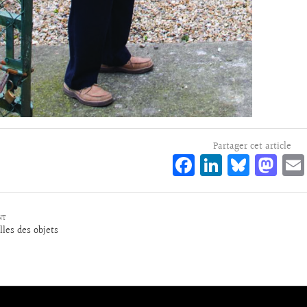
Partager cet article
Fa
Li
Bl
M
ce
n
ue
as
bo
ke
sk
to
NT
o
dI
y
d
lles des objets
k
n
o
n