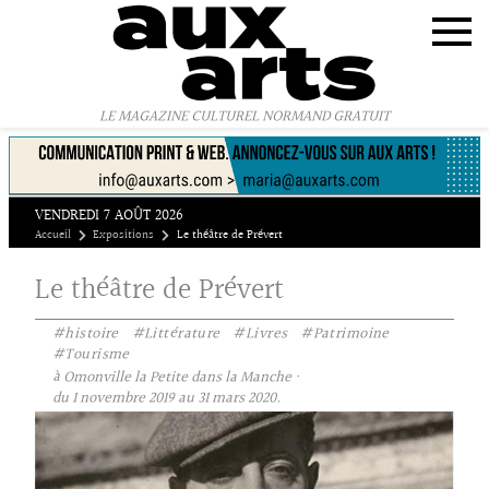
Panneau de gestion des cookies
LE MAGAZINE CULTUREL NORMAND GRATUIT
VENDREDI 7 AOÛT 2026
Accueil
Expositions
Le théâtre de Prévert
Le théâtre de Prévert
#histoire
#Littérature
#Livres
#Patrimoine
#Tourisme
à Omonville la Petite dans la Manche ·
du 1 novembre 2019 au 31 mars 2020.