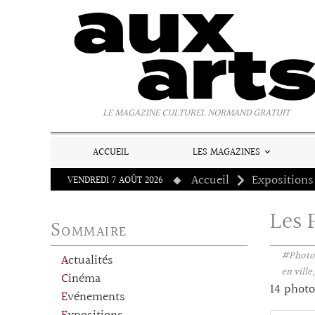
Panneau de gestion des cookies
LE MAGAZINE CULTUREL NORMAND GRATUIT
ACCUEIL
LES MAGAZINES
Accueil
Expositions
VENDREDI 7 AOÛT 2026
Les 
Sommaire
#Photo
Actualités
en ville
Cinéma
14 photo
Evénements