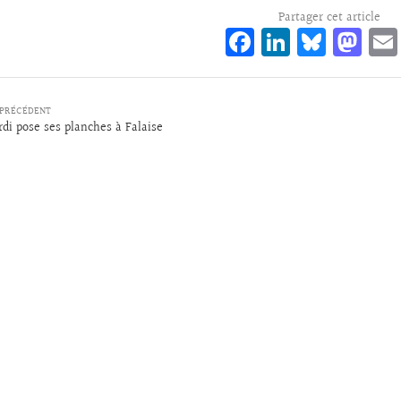
Partager cet article
Fa
Li
Bl
M
ce
n
ue
as
bo
ke
sk
to
PRÉCÉDENT
o
dI
y
d
rdi pose ses planches à Falaise
k
n
o
n