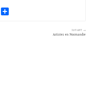
E
Pa
m
rt
ai
ag
SUIVANT →
l
er
Artistes en Normandie