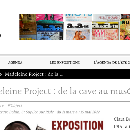
AGENDA
LES EXPOSITIONS
L’AGENDA DE L’ÉTÉ 2
Madeleine Project : de la cave au musée
leine Project : de la cave au mus
re
#Objets
ure Bohin, St Suplice sur Risle · du 21 mars au 15 mai 2022.
Clara B
1915, à