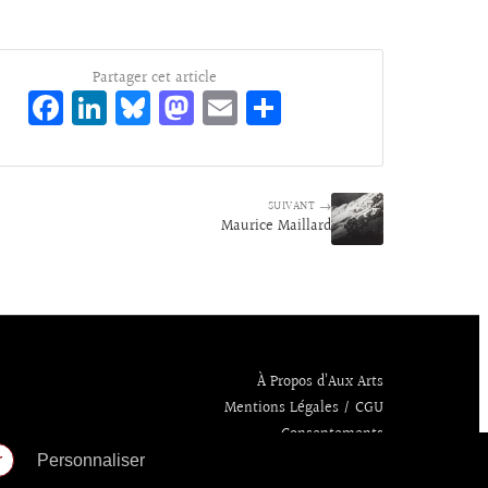
Partager cet article
Fa
Li
Bl
M
E
Pa
ce
n
ue
as
m
rt
bo
ke
sk
to
ai
ag
o
dI
y
d
l
er
SUIVANT →
Maurice Maillard
k
n
o
n
À Propos d’Aux Arts
Mentions Légales / CGU
Consentements
r
Personnaliser
Politique de confidentialité