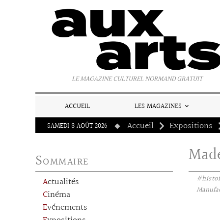
Panneau de gestion des cookies
LE MAGAZINE CULTUREL NORMAND GRATUIT
ACCUEIL
LES MAGAZINES
Accueil
Expositions
SAMEDI 8 AOÛT 2026
Made
Sommaire
#histoi
Actualités
Manufact
Cinéma
Evénements