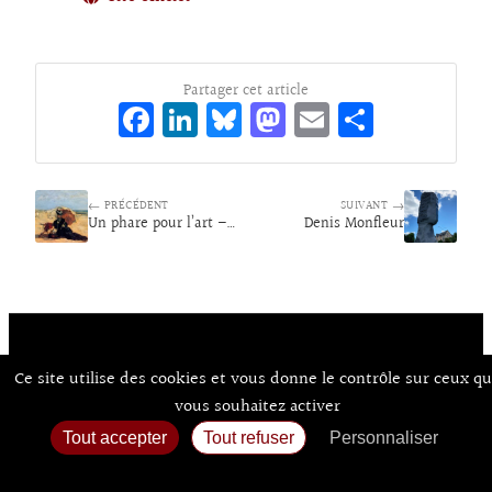
Partager cet article
Fa
Li
Bl
M
E
Pa
ce
n
ue
as
m
rt
bo
ke
sk
to
ai
ag
← PRÉCÉDENT
o
dI
y
d
SUIVANT →
l
er
Un phare pour l’art – L’Académie Julian à Honfleur (1949-1957)
Denis Monfleur
k
n
o
n
Ce site utilise des cookies et vous donne le contrôle sur ceux q
Contact
À Propos d’Aux Arts
Mentions Légales / CGU
© Co.mixmedia 2026
vous souhaitez activer
Consentements
Tout accepter
Tout refuser
Personnaliser
Politique de confidentialité
Accueil
Agenda
Expos
Sortir