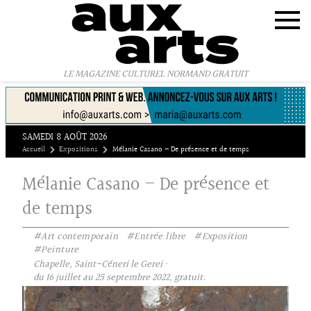
Panneau de gestion des cookies
LE MAGAZINE CULTUREL NORMAND GRATUIT
SAMEDI 8 AOÛT 2026
Accueil
Expositions
Mélanie Casano – De présence et de temps
Mélanie Casano – De présence et
de temps
#Art contemporain
#Entrée libre
#Exposition
#Peinture
Chapelle, Saint-Céneri le Gerei ·
du 16 juillet au 25 septembre 2022, gratuit.