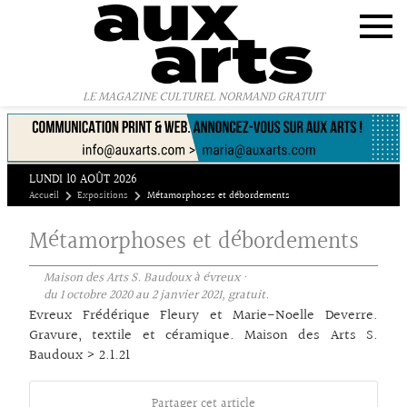
Panneau de gestion des cookies
LE MAGAZINE CULTUREL NORMAND GRATUIT
LUNDI 10 AOÛT 2026
Accueil
Expositions
Métamorphoses et débordements
Métamorphoses et débordements
Maison des Arts S. Baudoux à évreux ·
du 1 octobre 2020 au 2 janvier 2021, gratuit.
Evreux Frédérique Fleury et Marie-Noelle Deverre.
Gravure, textile et céramique. Maison des Arts S.
Baudoux > 2.1.21
Partager cet article