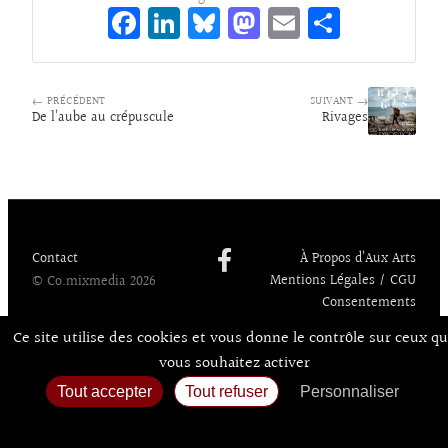
Fa
Li
Bl
M
E
Pa
ce
n
ue
as
m
rt
bo
ke
sk
to
ai
ag
← PRÉCÉDENT
o
dI
y
d
SUIVANT →
l
er
De l’aube au crépuscule
Rivages
k
n
o
n
Contact
À Propos d’Aux Arts
Mentions Légales / CGU
© Co.mixmedia 2026
Consentements
Ce site utilise des cookies et vous donne le contrôle sur ceux q
vous souhaitez activer
Tout accepter
Tout refuser
Personnaliser
Politique de confidentialité
Accueil
Agenda
Expos
Sortir