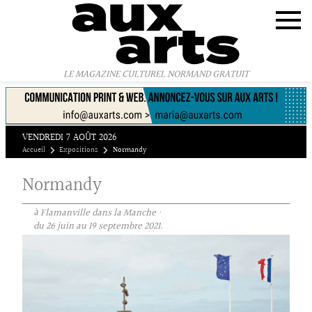
Panneau de gestion des cookies
LE MAGAZINE CULTUREL NORMAND GRATUIT
VENDREDI 7 AOÛT 2026
Accueil
Expositions
Normandy
Normandy
à Flamanville dans la Manche ·
du 26 juin au 19 septembre 2021.