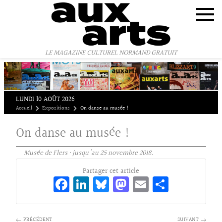
Panneau de gestion des cookies
LE MAGAZINE CULTUREL NORMAND GRATUIT
LUNDI 10 AOÛT 2026
Accueil
Expositions
On danse au musée !
On danse au musée !
Musée de Flers · jusqu'au 25 novembre 2018.
Partager cet article
Fa
Li
Bl
M
E
Pa
ce
n
ue
as
m
rt
bo
ke
sk
to
ai
ag
← PRÉCÉDENT
SUIVANT →