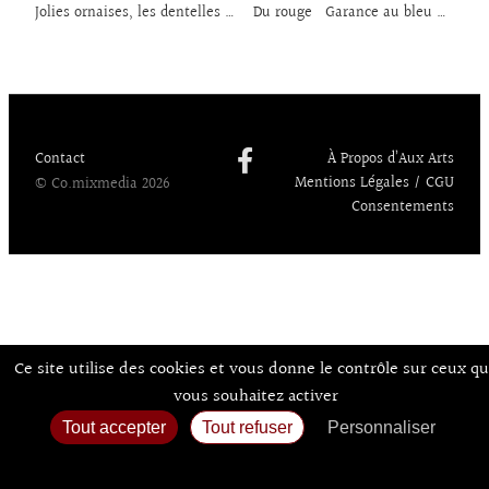
o
dI
y
d
l
er
Jolies ornaises, les dentelles jumelles d’Alençon et d’Argentan
Du rouge Garance au bleu Horizon
k
n
o
n
Contact
À Propos d’Aux Arts
Mentions Légales / CGU
© Co.mixmedia 2026
Consentements
Ce site utilise des cookies et vous donne le contrôle sur ceux q
vous souhaitez activer
Tout accepter
Tout refuser
Personnaliser
Politique de confidentialité
Accueil
Agenda
Expos
Sortir