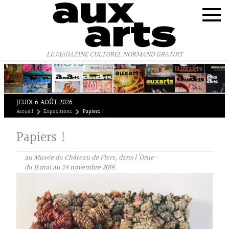
Panneau de gestion des cookies
LE MAGAZINE CULTUREL NORMAND GRATUIT
JEUDI 6 AOÛT 2026
Accueil
Expositions
Papiers !
Papiers !
au Musée du Château de Flers, dans l'Orne ·
du 11 mai au 24 novembre 2019.