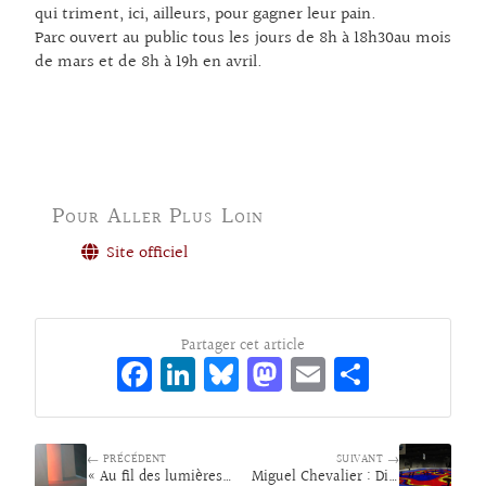
qui triment, ici, ailleurs, pour gagner leur pain.
Parc ouvert au public tous les jours de 8h à 18h30au mois
de mars et de 8h à 19h en avril.
Pour Aller Plus Loin
Site officiel
Partager cet article
Fa
Li
Bl
M
E
Pa
ce
n
ue
as
m
rt
bo
ke
sk
to
ai
ag
← PRÉCÉDENT
o
dI
y
d
SUIVANT →
l
er
« Au fil des lumières » par madé
Miguel Chevalier : Digital ParadiCE