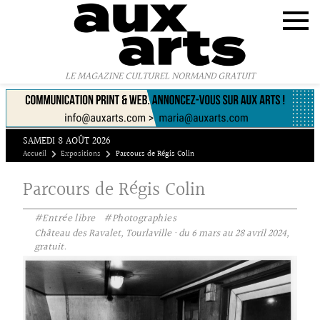
Panneau de gestion des cookies
LE MAGAZINE CULTUREL NORMAND GRATUIT
SAMEDI 8 AOÛT 2026
Accueil
Expositions
Parcours de Régis Colin
Parcours de Régis Colin
#Entrée libre
#Photographies
Château des Ravalet, Tourlaville · du 6 mars au 28 avril 2024,
gratuit.