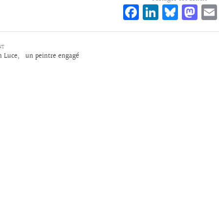
Fa
Li
Bl
M
ce
n
ue
as
bo
ke
sk
to
NT
o
dI
y
d
n Luce, un peintre engagé
k
n
o
n