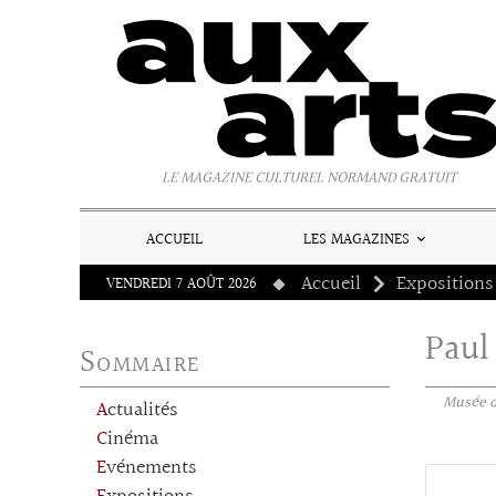
Panneau de gestion des cookies
LE MAGAZINE CULTUREL NORMAND GRATUIT
ACCUEIL
LES MAGAZINES
Accueil
Expositions
VENDREDI 7 AOÛT 2026
Paul
Sommaire
Musée de
Actualités
Cinéma
Evénements