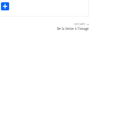
E
Pa
m
rt
ai
ag
SUIVANT →
l
er
De la lettre à l’image