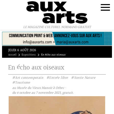
Panneau de gestion des cookies
LE MAGAZINE CULTUREL NORMAND GRATUIT
JEUDI 6 AOÛT 2026
Accueil
Expositions
En écho aux oiseaux
En écho aux oiseaux
#Art contemporain
#Entrée libre
#Sortie Nature
#Tourisme
au Musée du Vieux Manoir à Orbec ·
du 6 octobre au 7 novembre 2023, gratuit.