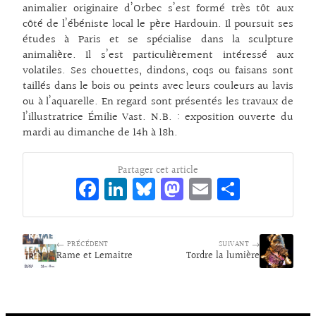
animalier originaire d’Orbec s’est formé très tôt aux
côté de l’ébéniste local le père Hardouin. Il poursuit ses
études à Paris et se spécialise dans la sculpture
animalière. Il s’est particulièrement intéressé aux
volatiles. Ses chouettes, dindons, coqs ou faisans sont
taillés dans le bois ou peints avec leurs couleurs au lavis
ou à l’aquarelle. En regard sont présentés les travaux de
l’illustratrice Émilie Vast. N.B. : exposition ouverte du
mardi au dimanche de 14h à 18h.
Partager cet article
Fa
Li
Bl
M
E
Pa
ce
n
ue
as
m
rt
bo
ke
sk
to
ai
ag
← PRÉCÉDENT
o
dI
y
d
SUIVANT →
l
er
Rame et Lemaitre
Tordre la lumière
k
n
o
n