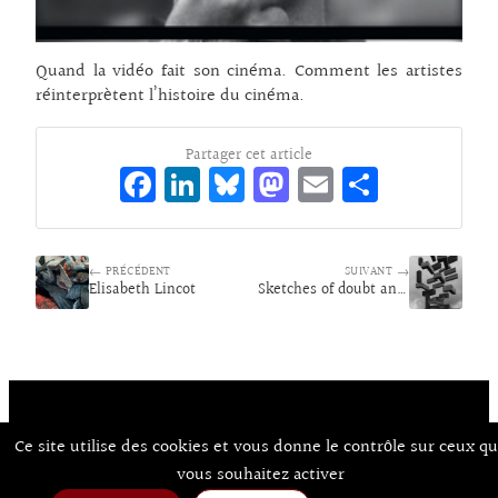
Quand la vidéo fait son cinéma. Comment les artistes
réinterprètent l’histoire du cinéma.
Partager cet article
Fa
Li
Bl
M
E
Pa
ce
n
ue
as
m
rt
bo
ke
sk
to
ai
ag
← PRÉCÉDENT
o
dI
y
d
SUIVANT →
l
er
Elisabeth Lincot
Sketches of doubt and model of light
k
n
o
n
Ce site utilise des cookies et vous donne le contrôle sur ceux q
Contact
À Propos d’Aux Arts
Mentions Légales / CGU
© Co.mixmedia 2026
vous souhaitez activer
Consentements