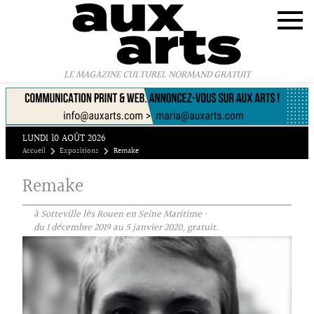
Panneau de gestion des cookies
LE MAGAZINE CULTUREL NORMAND GRATUIT
LUNDI 10 AOÛT 2026
Accueil
Expositions
Remake
Remake
à Sotteville lès Rouen en Seine Maritime ·
du 1 décembre 2019 au 5 janvier 2020, gratuit.