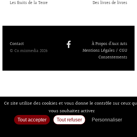
o
dI
y
d
l
er
Les fruits de la Terre
Des livres de livres
k
n
o
n
Contact
À Propos d’Aux Arts
Mentions Légales / CGU
© Co.mixmedia 2026
Consentements
Ce site utilise des cookies et vous donne le contrôle sur ceux q
vous souhaitez activer
Tout accepter
Tout refuser
Personnaliser
Politique de confidentialité
Accueil
Agenda
Expos
Sortir