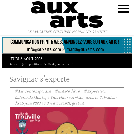
Panneau de gestion des cookies
LE MAGAZINE CULTUREL NORMAND GRATUIT
JEUDI 6 AOÛT 2026
Accueil
Expositions
Savignac s’exporte
Savignac s’exporte
#Art contemporain
#Entrée libre
#Exposition
Galerie du Musée, à Trouville-sur-Mer, dans le Calvados ·
du 25 juin 2020 au 3 janvier 2021, gratuit.