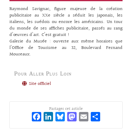
Raymond Savignac, figure majeure de la création
publicitaire au XXe siècle a séduit les japonais, les
italiens, les suédois ou encore les américains. Un tour
du monde de ses affiches publicitaire, passés au rang
d’œuvres d’art. C’est gratuit !
Galerie du Musée : ouverte aux même horaires que
l’Office de Tourisme au 32, Boulevard Fernand
Moureaux.
Pour Aller Plus Loin
Site officiel
Partager cet article
Fa
Li
Bl
M
E
Pa
ce
n
ue
as
m
rt