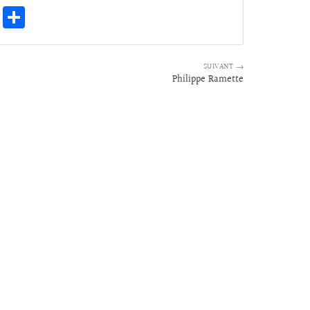
E
Pa
m
rt
ai
ag
SUIVANT →
l
er
Philippe Ramette