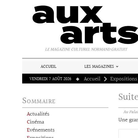
Panneau de gestion des cookies
LE MAGAZINE CULTUREL NORMAND GRATUIT
ACCUEIL
LES MAGAZINES
Accueil
Expositions
VENDREDI 7 AOÛT 2026
Suite
Sommaire
Au Palai
Actualités
Une gran
Cinéma
Evénements