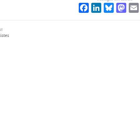
Fa
Li
Bl
M
ce
n
ue
as
bo
ke
sk
to
NT
o
dI
y
d
istes
k
n
o
n