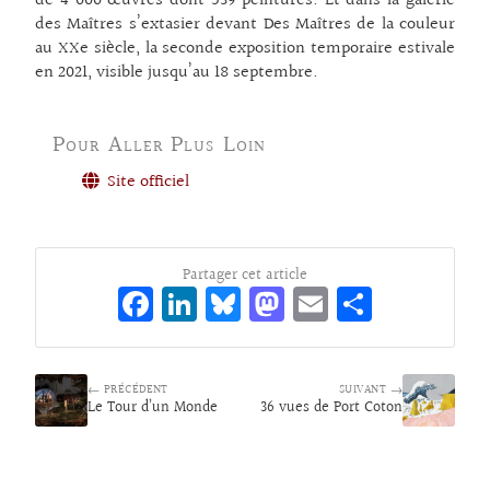
de 4 000 œuvres dont 539 peintures. Et dans la galerie
des Maîtres s’extasier devant Des Maîtres de la couleur
au XXe siècle, la seconde exposition temporaire estivale
en 2021, visible jusqu’au 18 septembre.
Pour Aller Plus Loin
Site officiel
Partager cet article
Fa
Li
Bl
M
E
Pa
ce
n
ue
as
m
rt
bo
ke
sk
to
ai
ag
← PRÉCÉDENT
o
dI
y
d
SUIVANT →
l
er
Le Tour d’un Monde
36 vues de Port Coton
k
n
o
n