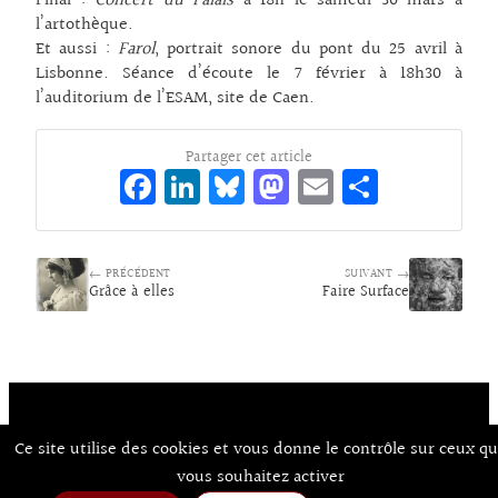
Final :
Concert du Palais
à 18h le samedi 30 mars à
l’artothèque.
Et aussi :
Farol
, portrait sonore du pont du 25 avril à
Lisbonne. Séance d’écoute le 7 février à 18h30 à
l’auditorium de l’ESAM, site de Caen.
Partager cet article
Fa
Li
Bl
M
E
Pa
ce
n
ue
as
m
rt
bo
ke
sk
to
ai
ag
← PRÉCÉDENT
o
dI
y
d
SUIVANT →
l
er
Grâce à elles
Faire Surface
k
n
o
n
Ce site utilise des cookies et vous donne le contrôle sur ceux q
Contact
À Propos d’Aux Arts
Mentions Légales / CGU
© Co.mixmedia 2026
vous souhaitez activer