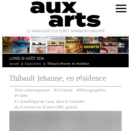
Panneau de gestion des cookies
LE MAGAZINE CULTUREL NORMAND GRATUIT
LUNDI 10 AOÛT 2026
Accueil
Expositions
Thibault Jehanne, en résidence
Thibault Jehanne, en résidence
#Art contemporain
#Création
#Photographies
#Vidéo
à l'Artothèque de Caen, dans le Calvados ·
du 15 janvier au 30 mars 2019, gratuit.