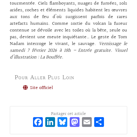
tourmentée. Ciels flamboyants, nuages de fumées, sols
arides, roches et éléments liquides habitent les œuvres
aux tons de feu d’où surgissent parfois de rares
artefacts humains. Comme sortie du volcan la fureur
contenue se dévoile avec les toiles où la bête, seule ou
pas, devient une meute inquiétante… Le geste de Tom
Nadam interroge le vivant, le sauvage.
Vernissage le
samedi 7 février 2026 à 18h – Entrée gratuite. Visuel
d’illustration : La Bouffée.
Pour Aller Plus Loin
Site officiel
Partager cet article
Fa
Li
Bl
M
E
Pa
ce
n
ue
as
m
rt