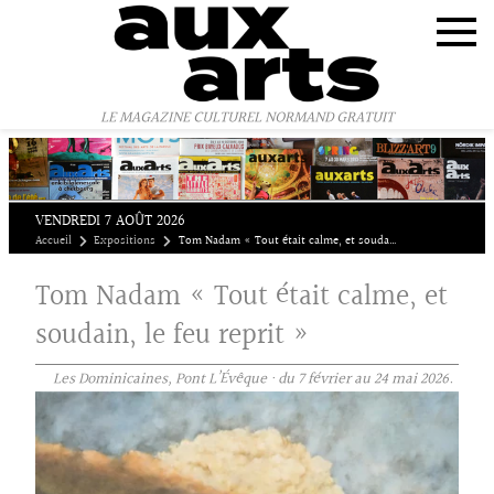
Panneau de gestion des cookies
LE MAGAZINE CULTUREL NORMAND GRATUIT
VENDREDI 7 AOÛT 2026
Accueil
Expositions
Tom Nadam « Tout était calme, et soudain, le feu reprit »
Tom Nadam « Tout était calme, et
soudain, le feu reprit »
Les Dominicaines, Pont L’Évêque · du 7 février au 24 mai 2026.