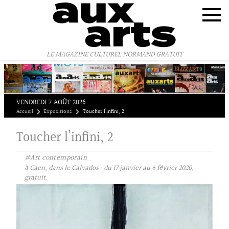
Panneau de gestion des cookies
LE MAGAZINE CULTUREL NORMAND GRATUIT
VENDREDI 7 AOÛT 2026
Accueil
Expositions
Toucher l’infini, 2
Toucher l’infini, 2
#Art contemporain
à Caen, dans le Calvados · du 17 janvier au 6 février 2020,
gratuit.