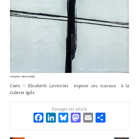
Caen – Elisabeth Leverrier expose ses travaux à la
Galerie Igda
Partager cet article
Fa
Li
Bl
M
E
Pa
ce
n
ue
as
m
rt
bo
ke
sk
to
ai
ag