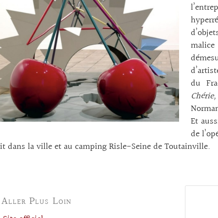
l’entr
hyperré
d’obje
malice 
démesu
d’artis
du Fra
Chérie
Norman
Et auss
de l’op
it dans la ville et au camping Risle-Seine de Toutainville.
 Aller Plus Loin