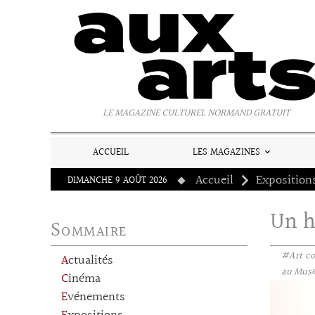
Panneau de gestion des cookies
LE MAGAZINE CULTUREL NORMAND GRATUIT
ACCUEIL
LES MAGAZINES
Accueil
Exposition
DIMANCHE 9 AOÛT 2026
Un h
Sommaire
#Art c
Actualités
au Musé
Cinéma
Evénements