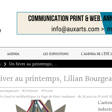
AGENDA
LES EXPOSITIONS
L’AGENDA DE L’ÉTÉ 2
s
Un hiver au printemps, Lilian Bourgeat
iver au printemps, Lilian Bourgea
ontemporain
#Création
#Visite
e Canel et médiathèque La Page de Pont-Audemer · du 26 juin au 29 août 202
L’arti
industr