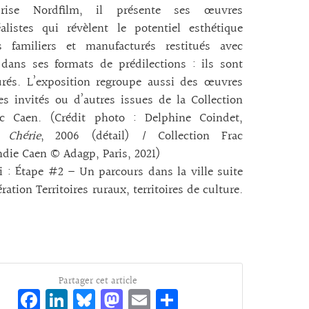
eprise Nordfilm, il présente ses œuvres
alistes qui révèlent le potentiel esthétique
ts familiers et manufacturés restitués avec
dans ses formats de prédilections : ils sont
rés. L’exposition regroupe aussi des œuvres
tes invités ou d’autres issues de la Collection
c Caen. (Crédit photo : Delphine Coindet,
, Chérie
, 2006 (détail) / Collection Frac
die Caen © Adagp, Paris, 2021)
i : Étape #2 – Un parcours dans la ville suite
ération Territoires ruraux, territoires de culture.
Partager cet article
Fa
Li
Bl
M
E
Pa