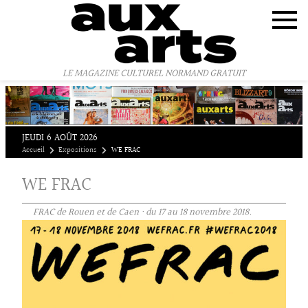
Panneau de gestion des cookies
LE MAGAZINE CULTUREL NORMAND GRATUIT
JEUDI 6 AOÛT 2026
Accueil
Expositions
WE FRAC
WE FRAC
FRAC de Rouen et de Caen · du 17 au 18 novembre 2018.