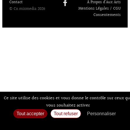
Contact
À Propos d’Aux Arts
Mentions Légales / CGU
© Co.mixmedia 2026
Consentements
Ce site utilise des cookies et vous donne le contrôle sur ceux q
vous souhaitez activer
Tout accepter
Tout refuser
Personnaliser
Politique de confidentialité
Accueil
Agenda
Expos
Sortir