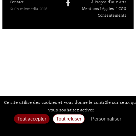
Contact
À Propos d’Aux Arts
Mentions Légales / CGU
© Co.mixmedia 2026
Consentements
Ce site utilise des cookies et vous donne le contrôle sur ceux q
vous souhaitez activer
Tout accepter
Tout refuser
Personnaliser
Politique de confidentialité
Accueil
Agenda
Expos
Sortir