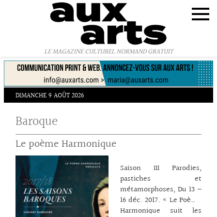
Panneau de gestion des cookies
LE MAGAZINE CULTUREL NORMAND GRATUIT
DIMANCHE 9 AOÛT 2026
Baroque
Le poème Harmonique
Saison III Parodies,
pastiches et
métamorphoses, Du 13 –
16 déc. 2017. « Le Poème
Harmonique suit les