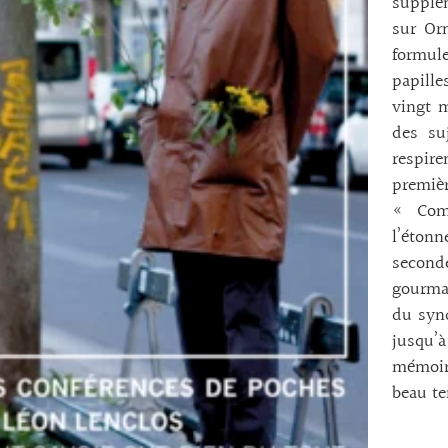
supplém
sur Or
formul
papille
vingt m
des suj
respire
premièr
« Com
l’éton
second
gourman
du syn
jusqu’à
mémoire
beau t