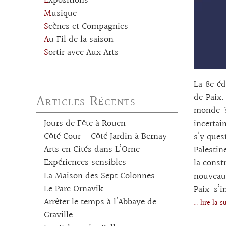
Expositions
Musique
Scènes et Compagnies
Au Fil de la saison
Sortir avec Aux Arts
La 8e éd
Articles Récents
de Paix.
monde ? 
Jours de Fête à Rouen
incertai
Côté Cour – Côté Jardin à Bernay
s’y ques
Arts en Cités dans L’Orne
Palestin
Expériences sensibles
la const
La Maison des Sept Colonnes
nouveaux
Le Parc Ornavik
Paix s’
Arrêter le temps à l’Abbaye de
… lire la 
Graville