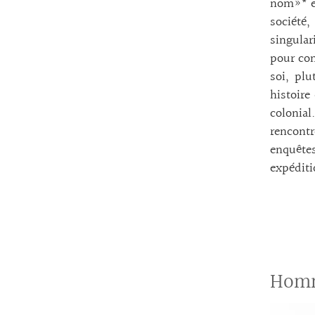
nom»* et
société
singular
pour com
soi, plu
histoire
colonia
rencont
enquêt
expéditi
Homm