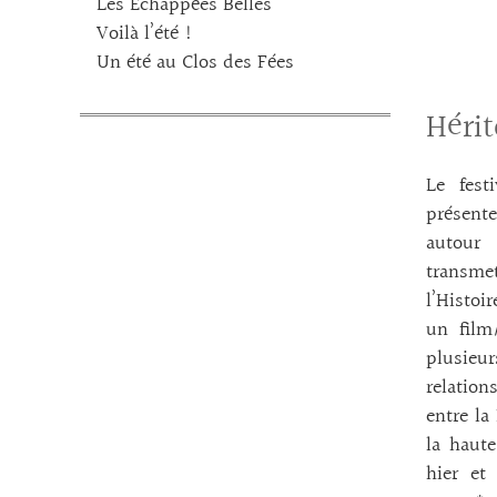
Les Echappées Belles
Voilà l’été !
Un été au Clos des Fées
Hérit
Le fest
présent
autour
transme
l’Histoi
un film
plusieur
relation
entre la
la haute
hier et