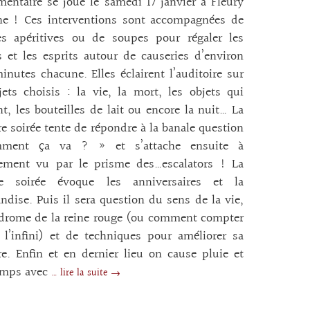
entaire se joue le samedi 17 janvier à Fleury
ne ! Ces interventions sont accompagnées de
es apéritives ou de soupes pour régaler les
s et les esprits autour de causeries d’environ
inutes chacune. Elles éclairent l’auditoire sur
ets choisis : la vie, la mort, les objets qui
nt, les bouteilles de lait ou encore la nuit… La
e soirée tente de répondre à la banale question
ment ça va ? » et s’attache ensuite à
nement vu par le prisme des…escalators ! La
e soirée évoque les anniversaires et la
dise. Puis il sera question du sens de la vie,
drome de la reine rouge (ou comment compter
 l’infini) et de techniques pour améliorer sa
. Enfin et en dernier lieu on cause pluie et
emps avec
… lire la suite →