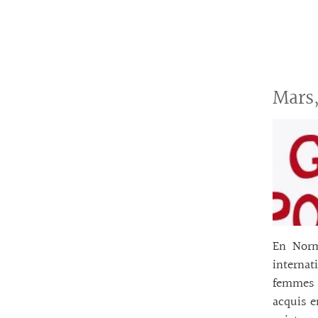
Mars
En Norm
internat
femmes o
acquis e