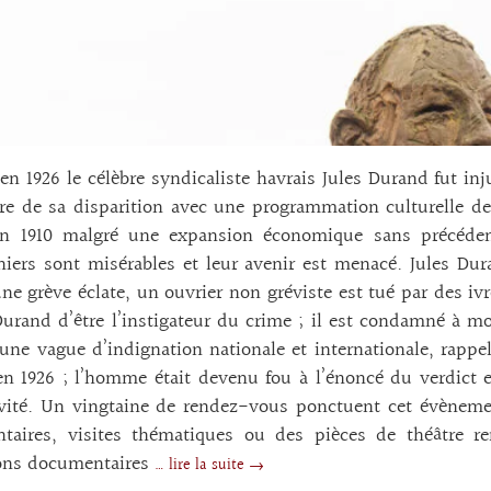
en 1926 le célèbre syndicaliste havrais Jules Durand fut in
re de sa disparition avec une programmation culturelle d
 en 1910 malgré une expansion économique sans précéden
iers sont misérables et leur avenir est menacé. Jules Dur
e grève éclate, un ouvrier non gréviste est tué par des i
urand d’être l’instigateur du crime ; il est condamné à mort
une vague d’indignation nationale et internationale, rappel
n 1926 ; l’homme était devenu fou à l’énoncé du verdict e
vité. Un vingtaine de rendez-vous ponctuent cet évènemen
taires, visites thématiques ou des pièces de théâtre r
ions documentaires
… lire la suite →