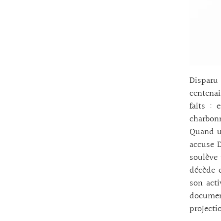
Disparu 
centenai
faits :
charbonn
Quand un
accuse D
soulève 
décède e
son acti
documen
project