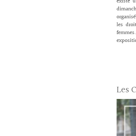
existe 
dimanche
organisé
les dro
femmes. 
expositi
Les 