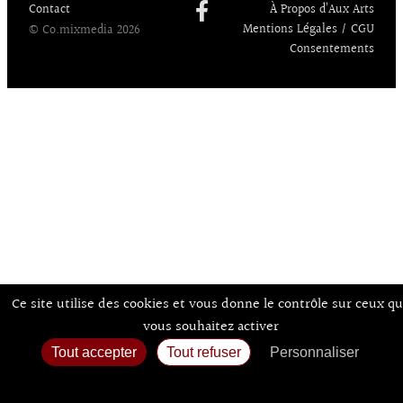
Contact
À Propos d’Aux Arts
Mentions Légales / CGU
© Co.mixmedia 2026
Consentements
Ce site utilise des cookies et vous donne le contrôle sur ceux q
vous souhaitez activer
Tout accepter
Tout refuser
Personnaliser
Politique de confidentialité
Accueil
Agenda
Expos
Sortir