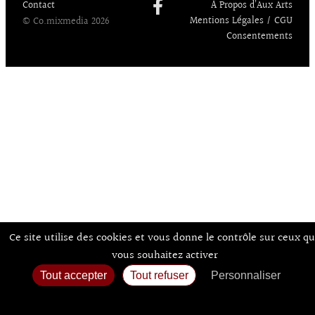
Contact
À Propos d’Aux Arts
Mentions Légales / CGU
© Co.mixmedia 2026
Consentements
Ce site utilise des cookies et vous donne le contrôle sur ceux q
vous souhaitez activer
Tout accepter
Tout refuser
Personnaliser
Politique de confidentialité
Accueil
Agenda
Expos
Sortir