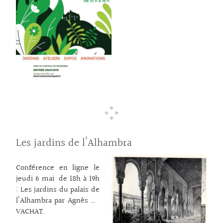
Gromesnil l’évènement
« Grosmesnil dans tous
ses états » met l’art et
le jardin à l’honneur et
invite le public à prendre
le temps de la
découverte et de la
reconnexion avec la
nature. Pendant deux
jours, il est possible de
faire l’acquisition de
plantes, d’outillages et
de décorations de jardin
Les jardins de l’Alhambra
; on vient aussi glaner
des conseils sur l’art du
Conférence en ligne le
jardinage. Des
jeudi 6 mai de 18h à 19h
conférences et
: Les jardins du palais de
spectacles complètent le
l’Alhambra par Agnès du
programme et l’on peut
VACHAT.
profiter d’un espace
contact@iejp.eu – 02 31