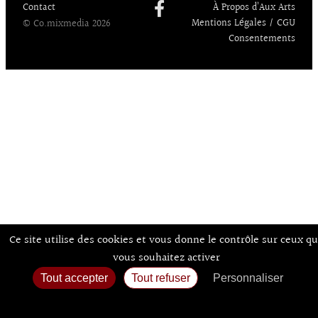
Contact
À Propos d’Aux Arts
Mentions Légales / CGU
© Co.mixmedia 2026
Consentements
Ce site utilise des cookies et vous donne le contrôle sur ceux q
vous souhaitez activer
Tout accepter
Tout refuser
Personnaliser
Politique de confidentialité
Accueil
Agenda
Expos
Sortir